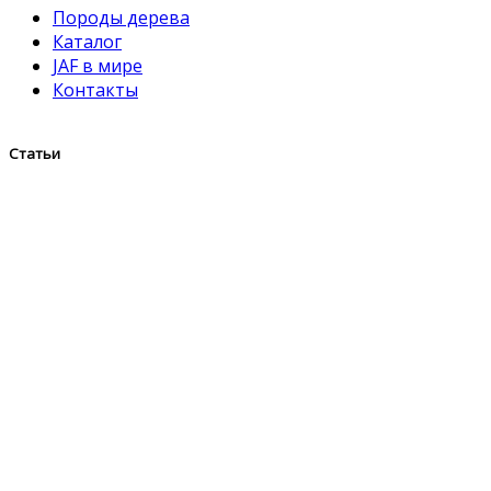
Породы дерева
Каталог
JAF в мире
Контакты
Статьи
Приглашаем на выставку «Строим Дом» 22-
23 Апреля в СПб!
Ищем сотрудника в городе Санкт-
Петербурге
Открылся склад в г. Санкт-Петербург
Компания Wood Family ежегодно принимает