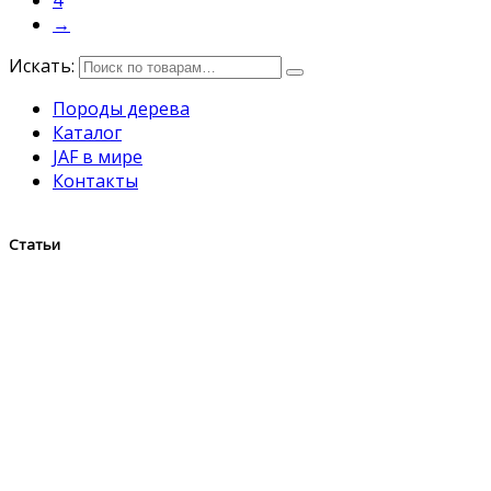
4
→
Искать:
Породы дерева
Каталог
JAF в мире
Контакты
Статьи
Приглашаем на выставку «Строим Дом» 22-
23 Апреля в СПб!
Ищем сотрудника в городе Санкт-
Петербурге